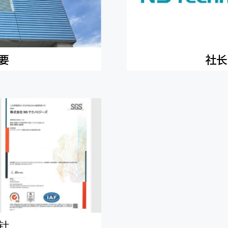
要
社长
针