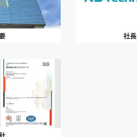
要
社長
針