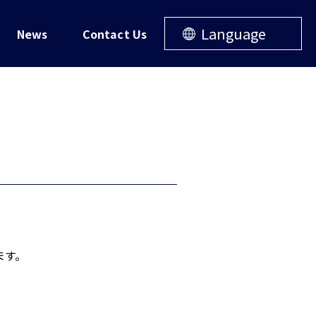
Language
News
Contact Us
ます。