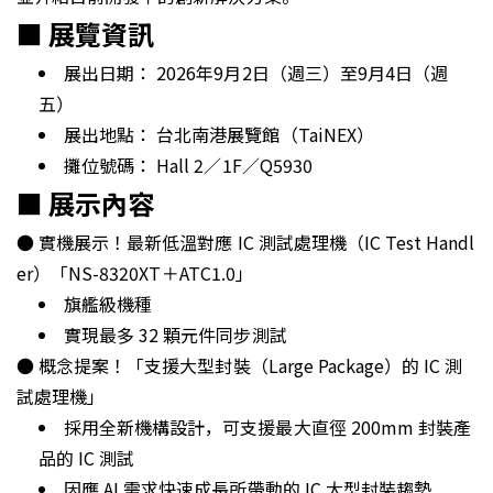
■ 展覽資訊
展出日期： 2026年9月2日（週三）至9月4日（週
五）
展出地點： 台北南港展覽館（TaiNEX）
攤位號碼： Hall 2／1F／Q5930
■ 展示內容
● 實機展示！最新低溫對應 IC 測試處理機（IC Test Handl
er）「NS-8320XT＋ATC1.0」
旗艦級機種
實現最多 32 顆元件同步測試
● 概念提案！「支援大型封裝（Large Package）的 IC 測
試處理機」
採用全新機構設計，可支援最大直徑 200mm 封裝產
品的 IC 測試
因應 AI 需求快速成長所帶動的 IC 大型封裝趨勢